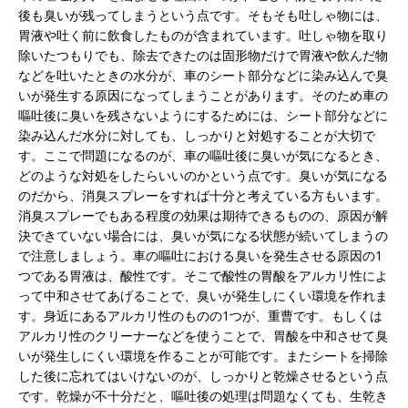
後も臭いが残ってしまうという点です。そもそも吐しゃ物には、
胃液や吐く前に飲食したものが含まれています。吐しゃ物を取り
除いたつもりでも、除去できたのは固形物だけで胃液や飲んだ物
などを吐いたときの水分が、車のシート部分などに染み込んで臭
いが発生する原因になってしまうことがあります。そのため車の
嘔吐後に臭いを残さないようにするためには、シート部分などに
染み込んだ水分に対しても、しっかりと対処することが大切で
す。ここで問題になるのが、車の嘔吐後に臭いが気になるとき、
どのような対処をしたらいいのかという点です。臭いが気になる
のだから、消臭スプレーをすれば十分と考えている方もいます。
消臭スプレーでもある程度の効果は期待できるものの、原因が解
決できていない場合には、臭いが気になる状態が続いてしまうの
で注意しましょう。車の嘔吐における臭いを発生させる原因の1
つである胃液は、酸性です。そこで酸性の胃酸をアルカリ性によ
って中和させてあげることで、臭いが発生しにくい環境を作れま
す。身近にあるアルカリ性のものの1つが、重曹です。もしくは
アルカリ性のクリーナーなどを使うことで、胃酸を中和させて臭
いが発生しにくい環境を作ることが可能です。またシートを掃除
した後に忘れてはいけないのが、しっかりと乾燥させるという点
です。乾燥が不十分だと、嘔吐後の処理は問題なくても、生乾き