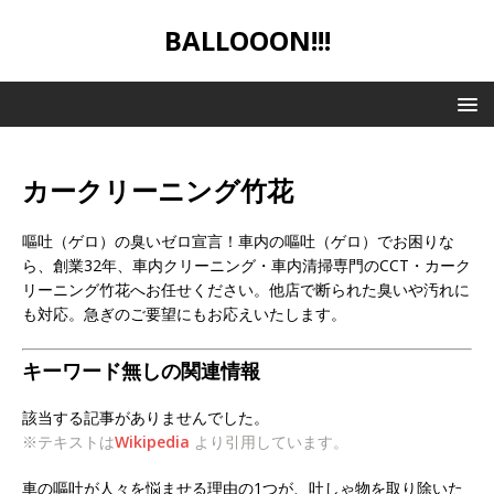
BALLOOON!!!
カークリーニング竹花
嘔吐（ゲロ）の臭いゼロ宣言！車内の嘔吐（ゲロ）でお困りな
ら、創業32年、車内クリーニング・車内清掃専門のCCT・カーク
リーニング竹花へお任せください。他店で断られた臭いや汚れに
も対応。急ぎのご要望にもお応えいたします。
キーワード無しの関連情報
該当する記事がありませんでした。
※テキストは
Wikipedia
より引用しています。
車の嘔吐が人々を悩ませる理由の1つが、吐しゃ物を取り除いた