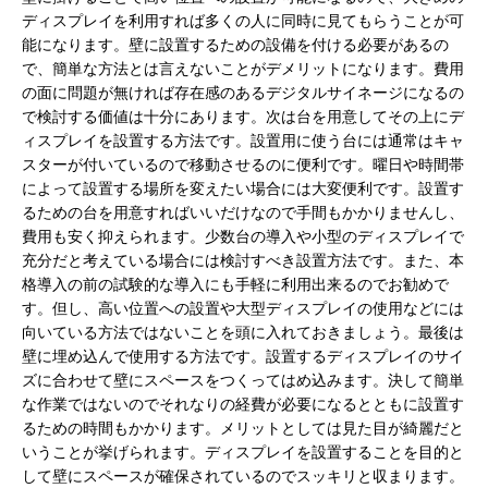
ディスプレイを利用すれば多くの人に同時に見てもらうことが可
能になります。壁に設置するための設備を付ける必要があるの
で、簡単な方法とは言えないことがデメリットになります。費用
の面に問題が無ければ存在感のあるデジタルサイネージになるの
で検討する価値は十分にあります。次は台を用意してその上にデ
ィスプレイを設置する方法です。設置用に使う台には通常はキャ
スターが付いているので移動させるのに便利です。曜日や時間帯
によって設置する場所を変えたい場合には大変便利です。設置す
るための台を用意すればいいだけなので手間もかかりませんし、
費用も安く抑えられます。少数台の導入や小型のディスプレイで
充分だと考えている場合には検討すべき設置方法です。また、本
格導入の前の試験的な導入にも手軽に利用出来るのでお勧めで
す。但し、高い位置への設置や大型ディスプレイの使用などには
向いている方法ではないことを頭に入れておきましょう。最後は
壁に埋め込んで使用する方法です。設置するディスプレイのサイ
ズに合わせて壁にスペースをつくってはめ込みます。決して簡単
な作業ではないのでそれなりの経費が必要になるとともに設置す
るための時間もかかります。メリットとしては見た目が綺麗だと
いうことが挙げられます。ディスプレイを設置することを目的と
して壁にスペースが確保されているのでスッキリと収まります。