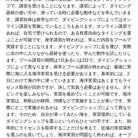
プで、講習を受けることになります。講習によって、ダイビング
器材の使い方や、潜っている時に必要な動作などを学んでいきま
す。講習自体は座学なので、ダイビングショップによってはオン
ライン講習を実施しているところもあります。オンライン講習で
あれば、自宅で受けられるので、ある程度自由なタイミングを選
ぶことが可能です。座学講習が終われば、学んだ内容をプールで
実践することになります。ダイビングショップに足を運び、実際
に水の中に入りながら器材を使ったり、学んだ動作を試したりし
ます。プール講習の期間は1日あるいは2日で、ダイビングショッ
プによって異なります。座学とプール講習が終われば、最後に実
際に海に入る海洋実習を受ける必要があります。基本的には、2
日にかけて海の中に潜っていきます。海洋実習はあくまでもライ
センス取得が目的ですが、決して気負う必要はありません。ダイ
ビングを楽しみながら、実習を進めていくことが可能です。海洋
実習は、和歌山や静岡、沖縄などで実施することが多いです。実
際にどこで実施されるかは、ダイビングショップによって異なり
ます。そのため、自分が潜ってみたい海を、実習場所にしている
ダイビングショップを選ぶというのもひとつの手です。また、効
率的にライセンスを取得することだけを考えて、近場の実習場所
を選ぶのも良いでしょう。海洋実習が問題なく終われば、オープ