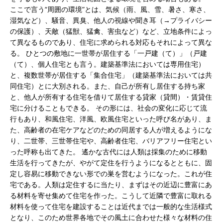
ここで言う“周囲の環境”とは、気候（雨、風、雪、暑さ、寒さ、
湿気など）、騒音、異臭、他人の視線や聞き耳（→プライバシー
の保護）、天敵（猛獣、猛禽、害虫など）など、立地条件によっ
て異なるものであり、住宅に求められる対応もそれによって異な
る。 ひとつの敷地に一世帯が居住する「一戸建（て）」（戸建
（て）、個人住宅とも言う。建築基準法においては専用住宅）
と、複数世帯が居住する「集合住宅」（建築基準法においては共
同住宅）とに大別される。また、自己が所有し居住する持ち家
と、他人が所有する住宅を借りて居住する貸家（貸間）・賃貸住
宅に分けることもできる。 その形には、社会の変化に応じて流
行もあり、和風住宅、洋風、欧風住宅といった呼び名があり、ま
た、高齢者の在宅ケアなどのための同居する人が増えるようにな
り、二世帯、三世帯住宅や、高齢者住宅、バリアフリー住宅とい
った呼称も出てきた。 遙かな古代には人類は採集のために移動
生活を行ってきたが、やがて定住を行うようになるとともに、固
定し容易に移動できない形での巣を営むようになった。これが住
宅である。人類は定住するに当たり、まずはその近辺に豊富にあ
る材料を寄せ集めて住宅を作った。こうして近隣で豊富に取れる
材料を使って住宅を建設することは近代までは一般的な生活様式
となり、このため世界各地でその風土に合わせた様々な材料の住