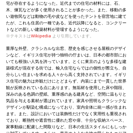
宅が存在するようになった。近代までの住宅の材料には、石、
木、煉瓦などが多く使用されることが多かった。また、移動の多
い遊牧民などは動物の毛や皮などを使ったテントを宿営地に建て
たが、これも住居の一種である。近代以降になると、コンクリー
トなどの新しい建築材料が登場するようになった。
※テキストは
Wikipedia
より引用しています。
重厚な外壁、クラシカルな出窓、歴史を感じさせる屋根のデザイ
ンなど、イギリス住宅が持つ独特の佇まいは、日本の都市部にお
いても根強い人気を誇っています。とくに東京のような多様な建
築様式が混在する街では、輸入住宅ならではの個性が際立ち、自
分らしい住まいを求める人々から高く支持されています。イギリ
ス住宅の魅力は外観だけにとどまらず、内装にまで一貫した世界
観が反映されている点にあります。無垢材を使用した床や階段、
深みのある色調の壁紙、重厚感のある建具など、空間に温もりと
気品を与える素材が選ばれています。家具や照明もクラシックな
デザインが馴染む構成になっており、室内全体に統一感が生まれ
ます。また、設計においては装飾性だけでなく実用性も重視され
ており、断熱性や遮音性に優れた窓や扉、十分な収納スペース、
家事動線に配慮した間取りなど、日本の生活スタイルにもしっか