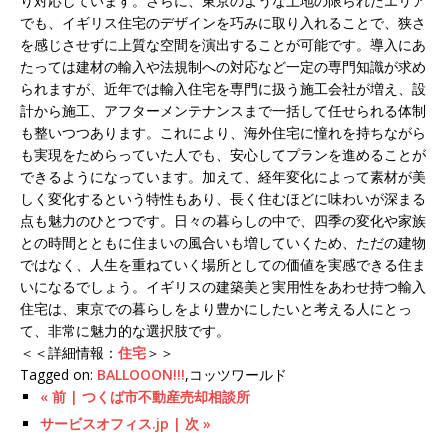
り対応しています。さらに、東京のような土地の限られたエリア
でも、イギリス住宅のデザインを巧みに取り入れることで、狭さ
を感じさせずに上質な空間を演出することが可能です。導入にあ
たっては建材の輸入や法規制への対応など一定の専門知識が求め
られますが、近年では輸入住宅を専門に扱う施工会社が増え、設
計から施工、アフターメンテナンスまで一括して任せられる体制
も整いつつあります。これにより、海外住宅に憧れを持ちながら
も実現をためらっていた人でも、安心してプランを進めることが
できるようになっています。加えて、経年変化によって素材が美
しく変化するという特性もあり、長く住むほどに味わいが深まる
点も魅力のひとつです。日々の暮らしの中で、四季の変化や家族
との時間とともに住まいの風合いも増していくため、ただの建物
ではなく、人生を重ねていく場所としての価値を実感できる住ま
いになるでしょう。イギリスの建築美と実用性をあわせ持つ輸入
住宅は、東京での暮らしをより豊かにしたいと考える人にとっ
て、非常に魅力的な選択肢です。
＜＜詳細情報：
住宅
＞＞
Tagged on:
BALLOOON!!!
,コッツワールド
« 前 | つくば市不動産売却相談所
サービスオフィス.jp | 次 »