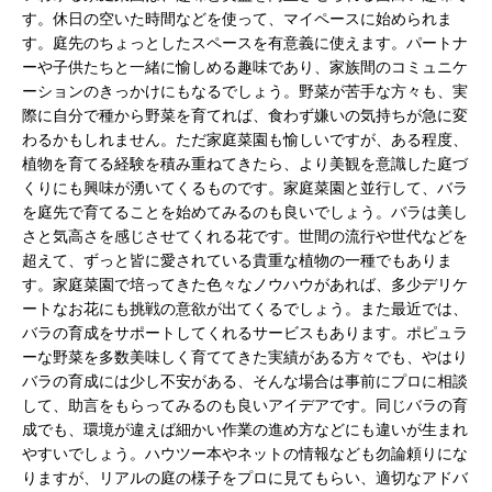
す。休日の空いた時間などを使って、マイペースに始められま
す。庭先のちょっとしたスペースを有意義に使えます。パートナ
ーや子供たちと一緒に愉しめる趣味であり、家族間のコミュニケ
ーションのきっかけにもなるでしょう。野菜が苦手な方々も、実
際に自分で種から野菜を育てれば、食わず嫌いの気持ちが急に変
わるかもしれません。ただ家庭菜園も愉しいですが、ある程度、
植物を育てる経験を積み重ねてきたら、より美観を意識した庭づ
くりにも興味が湧いてくるものです。家庭菜園と並行して、バラ
を庭先で育てることを始めてみるのも良いでしょう。バラは美し
さと気高さを感じさせてくれる花です。世間の流行や世代などを
超えて、ずっと皆に愛されている貴重な植物の一種でもありま
す。家庭菜園で培ってきた色々なノウハウがあれば、多少デリケ
ートなお花にも挑戦の意欲が出てくるでしょう。また最近では、
バラの育成をサポートしてくれるサービスもあります。ポピュラ
ーな野菜を多数美味しく育ててきた実績がある方々でも、やはり
バラの育成には少し不安がある、そんな場合は事前にプロに相談
して、助言をもらってみるのも良いアイデアです。同じバラの育
成でも、環境が違えば細かい作業の進め方などにも違いが生まれ
やすいでしょう。ハウツー本やネットの情報なども勿論頼りにな
りますが、リアルの庭の様子をプロに見てもらい、適切なアドバ