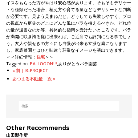
イスをもらった方がやはり安心感があります。そもそもデリケー
トな種類だった場合、植え方や育てる量などもデリケートな判断
が必要です。見よう見まねだと、どうしても失敗しやすく、プロ
の視点から庭先のどこにどんな風にバラを植えるべきか、どれ位
の量が適当なのか等、具体的な指南を受けたいところです。バラ
が満開に咲き誇る庭に出来れば、ご近所でも評判になる事でしょ
う。友人や親せきの方々にも自慢が出来る立派な庭になります
し、家庭菜園とはひと味違う荘厳なイメージを演出できます。
＜＜詳細情報：
住宅
＞＞
Tagged on:
BALLOOON!!!
,ありがとうバラ園芸
« 前 | B-PROJECT
あつまる不動産 | 次 »
Other Recommends
山田製作所